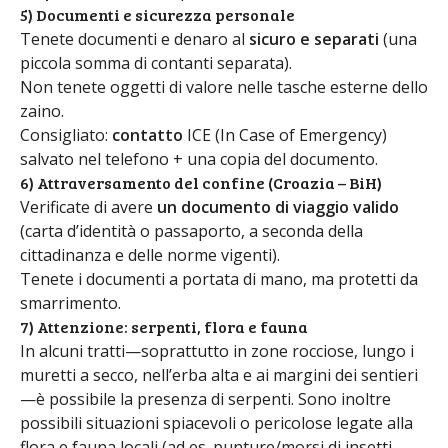
5) Documenti e sicurezza personale
Tenete documenti e denaro al
sicuro e separati
(una
piccola somma di contanti separata).
Non tenete oggetti di valore nelle tasche esterne dello
zaino.
Consigliato:
contatto
ICE (In Case of Emergency)
salvato nel telefono + una copia del documento.
6) Attraversamento del confine (Croazia – BiH)
Verificate di avere
un documento di viaggio valido
(carta d’identità o passaporto, a seconda della
cittadinanza e delle norme vigenti).
Tenete i documenti a portata di mano, ma protetti da
smarrimento.
7) Attenzione: serpenti, flora e fauna
In alcuni tratti—soprattutto in zone rocciose, lungo i
muretti a secco, nell’erba alta e ai margini dei sentieri
—è possibile la presenza di serpenti. Sono inoltre
possibili situazioni spiacevoli o pericolose legate alla
flora e fauna locali (ad es. punture/morsi di insetti,