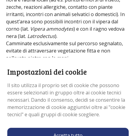
zecche, reazioni allergiche, contatto con piante
irritanti, incontri con animali selvatici o domestici). In
quest’area sono possibili incontri con il vipera dal
corno (lat.
Vipera ammodytes
) e con il ragno vedova
nera (lat.
Latrodectus
).
Camminate esclusivamente sul percorso segnalato,
evitate di attraversare vegetazione fitta e non
sollevate pietre con le mani.
Si consiglia di indossare calzature chiuse e
Impostazioni dei cookie
abbigliamento che copra le gambe, usare repellenti e
controllare regolarmente pelle e vestiti (soprattutto
Il sito utilizza il proprio set di cookie che possono
per le zecche), nonché utilizzare un bastone (se
essere selezionati in gruppo oltre ai cookie tecnici
necessario, “annunciate” la vostra presenza
necessari. Dando il consenso, decidi se consentire la
picchiettando leggermente il terreno).
memorizzazione di cookie aggiuntivi oltre ai "cookie
In caso di puntura, morso o forte reazione allergica:
tecnici" e quali gruppi di cookie scegliere.
interrompete la camminata, valutate la situazione e
rivolgetevi a un medico.
Accetta tutto