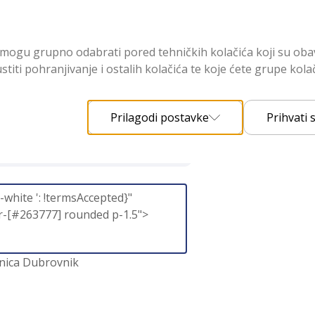
.email
 se mogu grupno odabrati pored tehničkih kolačića koji su ob
pp.templates.organized_route.form.labels.num_of_travellers
stiti pohranjivanje i ostalih kolačića te koje ćete grupe kola
s.note
Prilagodi postavke
Prihvati
white ': !termsAccepted}"
er-[#263777] rounded p-1.5">
dnica Dubrovnik