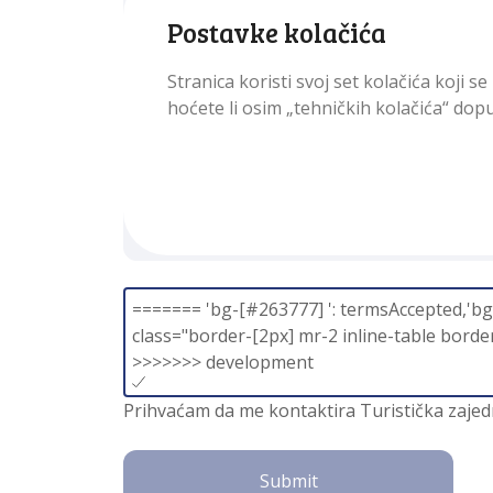
app.templates.organized_route.form.labels
Postavke kolačića
Stranica koristi svoj set kolačića koji
app.templates.organized_route.form.labels.date_from
a
hoćete li osim „tehničkih kolačića“ dopu
app.templates.organized_route.form.label
======= 'bg-[#263777] ': termsAccepted,'bg-
class="border-[2px] mr-2 inline-table bord
>>>>>>> development
Prihvaćam da me kontaktira Turistička zaje
Submit