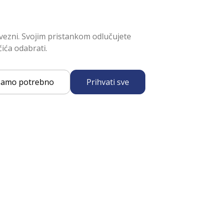
avezni. Svojim pristankom odlučujete
čića odabrati.
 samo potrebno
Prihvati sve