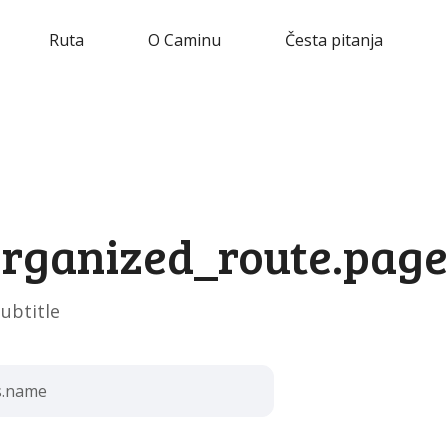
Ruta
O Caminu
Česta pitanja
rganized_route.page_
ubtitle
s.name