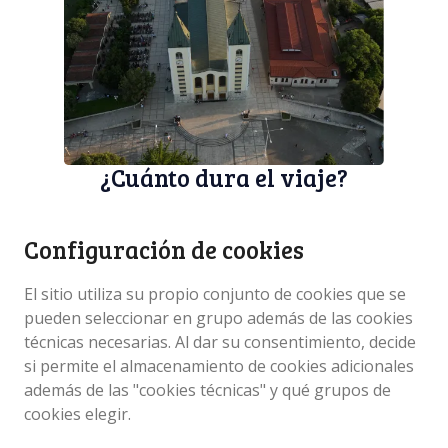
¿Cuánto dura el viaje?
El viaje de Dubrovnik a Medjugorje está diseñado para
durar siete días. Cada día se prevé un tramo, al final
Configuración de cookies
del cual es posible encontrar alojamiento, comida y
aprovisionarse para proseguir viaje. La longitud
El sitio utiliza su propio conjunto de cookies que se
media de los siete tramos es de 25 quilómetros. Tres
pueden seleccionar en grupo además de las cookies
tramos se encuentran en el territorio de la República
técnicas necesarias. Al dar su consentimiento, decide
de Croacia y cuatro en el territorio de Bosnia y
si permite el almacenamiento de cookies adicionales
Herzegovina. Se entra en Bosnia y Herzegovina por
además de las "cookies técnicas" y qué grupos de
un paso fronterizo que se halla a una hora a pie de la
cookies elegir.
localidad turística de Slano, el centro del municipio del